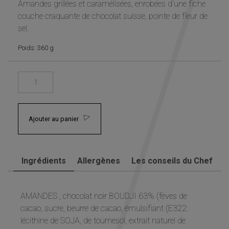
Amandes grillées et caramélisées, enrobées d’une fiche
Statistiques
couche craquante de chocolat suisse, pointe de fleur de
Afin que
nous
sel.
puissions
améliorer la
Poids: 360 g
fonctionnalité
et la structure
du site Web,
en fonction
de la façon
dont le site
Web est
Ajouter au panier
utilisé.
Experience
Ingrédients
Allergènes
Les conseils du Chef
Afin que notre
site Web
fonctionne
AMANDES , chocolat noir BOUDJI 63% (fèves de
aussi bien que
cacao, sucre, beurre de cacao, émulsifiant (E322:
possible lors
de votre visite.
lécithine de SOJA, de tournesol, extrait naturel de
Si vous