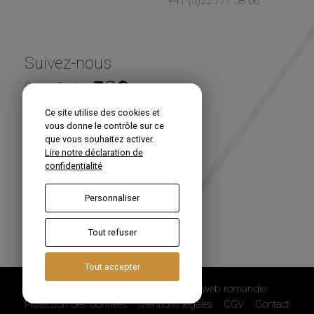
+41 (0)22 771 58 66
Suivez-nous
Renou Genève
Ce site utilise des cookies et
Newsletter
vous donne le contrôle sur ce
que vous souhaitez activer.
Lire notre déclaration de
confidentialité
Personnaliser
S'inscrire
Tout refuser
Tout accepter
©copyright 2018 - Site Internet créé par
web romandie
Protection des données
Mentions légales
CGV
Contact