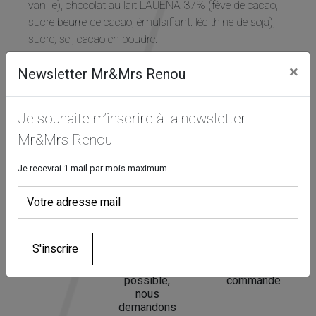
vanille), chocolat au lait LAUENA 37% (fève de cacao,
refusez ces
sucre beurre de cacao, émulsifiant: lécithine de soja),
cookies,
certaines
sucre, sel, cacao en poudre.
fonctionnalités
disparaîtront
×
Newsletter Mr&Mrs Renou
du site Web.
Je souhaite m’inscrire à la newsletter
Marketing
Mr&Mrs Renou
En partageant
votre intérêt et
votre
Je recevrai 1 mail par mois maximum.
comportement
lorsque vous
visitez notre
Réservez
Afin de
Nous vous
site, vous
vos
toujours
accueillons
augmentez les
douceurs
vous fournir
en boutique
chances de
S'inscrire
préférées
le produit le
pour retirer
voir du
en ligne
plus frais
votre
contenu et des
possible,
commande
offres
nous
personnalisés.
demandons