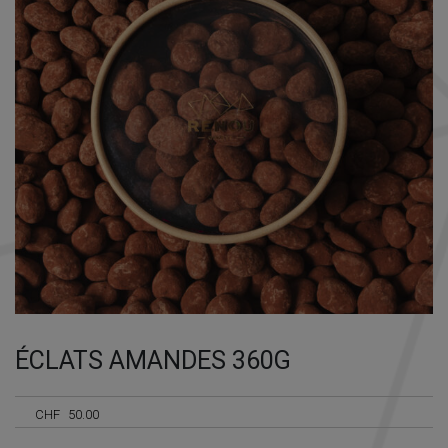
Nécessaire
Ces cookies ne
sont pas
facultatifs. Ils
sont
ÉCLATS AMANDES 360G
nécessaires au
fonctionnement
du site Web.
CHF
50.00