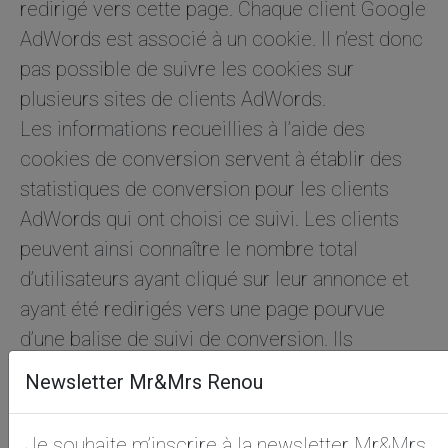
redirigé vers cette page. Chaque client Google
AdWords est associé à un cookie. Il n’est donc
pas possible de suivre les cookies sur
plusieurs sites de clients AdWords.
Les informations recueillies à l’aide des
cookies de conversion servent à établir des
statistiques de conversion pour les clients
AdWords qui ont choisi ce suivi. Les clients
peuvent ainsi connaître le nombre total
d’utilisateurs ayant cliqué sur leur annonce et
ayant été redirigés vers une page pourvue
d’une balise de suivi de conversion. Ils
n’obtiennent cependant aucune information
Newsletter Mr&Mrs Renou
permettant d’identifier personnellement les
utilisateurs. Les utilisateurs qui ne souhaitent
Je souhaite m’inscrire à la newsletter Mr&Mrs