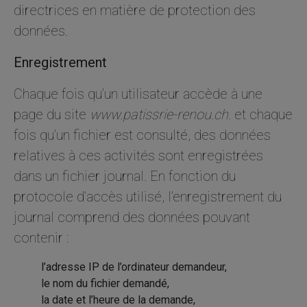
directrices en matière de protection des
de votre visite.
Si vous
données.
refusez ces
cookies,
Enregistrement
certaines
fonctionnalités
disparaîtront
Chaque fois qu’un utilisateur accède à une
du site Web.
page du site
www.patissrie-renou.ch.
et chaque
fois qu’un fichier est consulté, des données
Marketing
relatives à ces activités sont enregistrées
En partageant
dans un fichier journal. En fonction du
votre intérêt et
votre
protocole d’accès utilisé, l’enregistrement du
comportement
journal comprend des données pouvant
lorsque vous
visitez notre
contenir :
site, vous
augmentez les
l’adresse IP de l’ordinateur demandeur,
chances de
voir du
le nom du fichier demandé,
contenu et des
la date et l’heure de la demande,
offres