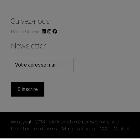
Suivez-nous
Renou Genève
Newsletter
S'inscrire
©copyright 2018 - Site Internet créé par
web romandie
Protection des données
Mentions légales
CGV
Contact