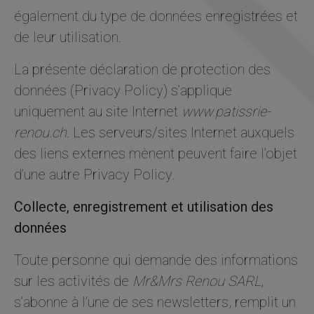
également du type de données enregistrées et
de leur utilisation.
La présente déclaration de protection des
données (Privacy Policy) s’applique
uniquement au site Internet
www.patissrie-
renou.ch.
Les serveurs/sites Internet auxquels
des liens externes mènent peuvent faire l’objet
d’une autre Privacy Policy.
Collecte, enregistrement et utilisation des
Nécessaire
données
Ces cookies ne
sont pas
facultatifs. Ils
Toute personne qui demande des informations
sont
sur les activités de
Mr&Mrs Renou SARL
,
nécessaires au
fonctionnement
s’abonne à l’une de ses newsletters, remplit un
du site Web.