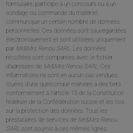
formulaire, participe à un concours ou à un
sondage ou commande du matériel,
Statistiques
communique un certain nombre de données
Afin que
nous
personnelles. Ces données sont sauvegardées
puissions
électroniquement et sont utilisées uniquement
améliorer la
fonctionnalité
par
Mr&Mrs Renou SARL
.Les données
et la structure
du site Web,
récoltées sont comparées avec le fichier
en fonction
d’adresses de
Mr&Mrs Renou SARL.
Ces
de la façon
dont le site
informations ne sont en aucun cas vendues,
Web est
louées d’une quelconque manière à des tiers
utilisé.
conformément à l’article 13 de la Constitution
fédérale de la Confédération suisse et les lois
Experience
sur la protection des données. Tous les
Afin que notre
site Web
prestataires de services de
Mr&Mrs Renou
fonctionne
aussi bien que
SARL
sont soumis à ces mêmes lignes
possible lors