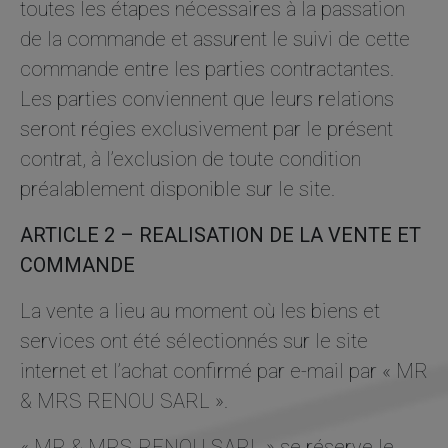
toutes les étapes nécessaires à la passation
refusez ces
cookies,
de la commande et assurent le suivi de cette
certaines
commande entre les parties contractantes.
fonctionnalités
disparaîtront
Les parties conviennent que leurs relations
du site Web.
seront régies exclusivement par le présent
contrat, à l’exclusion de toute condition
Marketing
préalablement disponible sur le site.
En partageant
votre intérêt et
ARTICLE 2 – REALISATION DE LA VENTE ET
votre
comportement
COMMANDE
lorsque vous
visitez notre
La vente a lieu au moment où les biens et
site, vous
augmentez les
services ont été sélectionnés sur le site
chances de
internet et l’achat confirmé par e-mail par « MR
voir du
contenu et des
& MRS RENOU SARL ».
offres
personnalisés.
« MR & MRS RENOU SARL » se réserve le