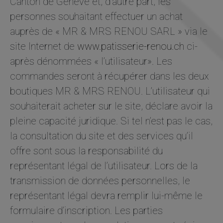
Canton de Genève et, d’autre part, les
personnes souhaitant effectuer un achat
auprès de « MR & MRS RENOU SARL » via le
site Internet de
www.patisserie-renou.ch
ci-
après dénommées « l’utilisateur». Les
commandes seront à récupérer dans les deux
boutiques MR & MRS RENOU. L’utilisateur qui
souhaiterait acheter sur le site, déclare avoir la
pleine capacité juridique. Si tel n’est pas le cas,
Nécessaire
la consultation du site et des services qu’il
Ces cookies ne
offre sont sous la responsabilité du
sont pas
facultatifs. Ils
représentant légal de l’utilisateur. Lors de la
sont
nécessaires au
transmission de données personnelles, le
fonctionnement
représentant légal devra remplir lui-même le
du site Web.
formulaire d’inscription. Les parties