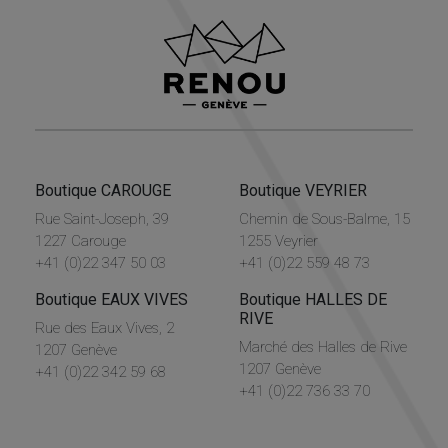
Boutique CAROUGE
Boutique VEYRIER
Rue Saint-Joseph, 39
Chemin de Sous-Balme, 15
1227 Carouge
1255 Veyrier
+41 (0)22 347 50 03
+41 (0)22 559 48 73
Boutique EAUX VIVES
Boutique HALLES DE
RIVE
Rue des Eaux Vives, 2
Marché des Halles de Rive
1207 Genève
1207 Genève
+41 (0)22 342 59 68
+41 (0)22 736 33 70