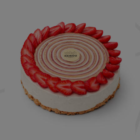
Nécessaire
Ces cookies ne
sont pas
facultatifs. Ils
sont
nécessaires au
fonctionnement
du site Web.