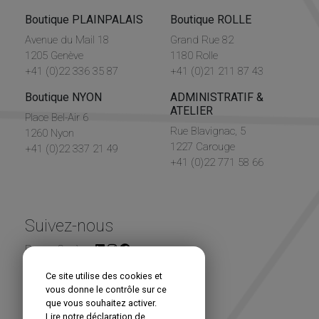
Boutique PLAINPALAIS
Boutique ROLLE
Avenue du Mail 18
Grand Rue 82
1205 Genève
1180 Rolle
+41 (0)22 336 35 87
+41 (0)21 211 87 43
Boutique NYON
ADMINISTRATIF &
ATELIER
Place Bel-Air 6
Rue Blavignac, 5
1260 Nyon
1227 Carouge
+41 (0)22 337 21 49
+41 (0)22 771 58 66
Suivez-nous
Renou Genève
Ce site utilise des cookies et
Newsletter
vous donne le contrôle sur ce
que vous souhaitez activer.
Lire notre déclaration de