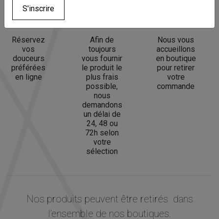
S'inscrire
Réservez
Afin de
Nous vous
vos
toujours
accueillons
douceurs
vous fournir
en boutique
préférées
le produit le
pour retirer
en ligne
plus frais
votre
possible,
commande
nous
demandons
un délai de
24, 48 ou
72h selon
votre
sélection
Nos produits peuvent être retirés dans
l’ensemble de nos boutiques.