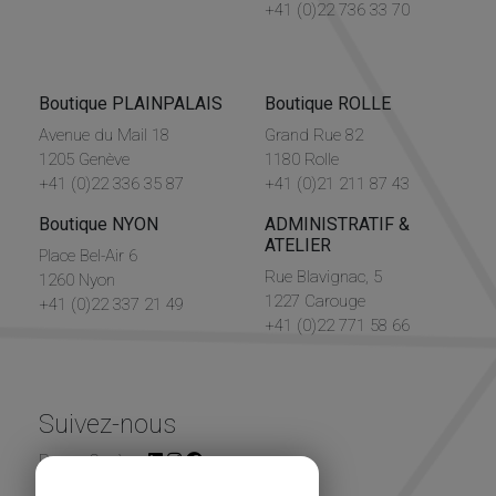
+41 (0)22 736 33 70
Boutique PLAINPALAIS
Boutique ROLLE
Avenue du Mail 18
Grand Rue 82
1205 Genève
1180 Rolle
+41 (0)22 336 35 87
+41 (0)21 211 87 43
Boutique NYON
ADMINISTRATIF &
ATELIER
Place Bel-Air 6
Rue Blavignac, 5
1260 Nyon
1227 Carouge
+41 (0)22 337 21 49
+41 (0)22 771 58 66
Suivez-nous
Renou Genève