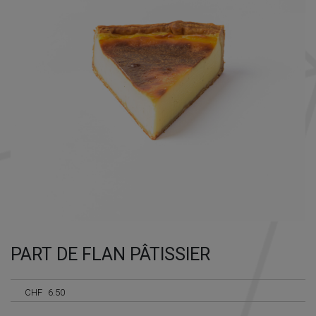
Nécessaire
Ces cookies ne
sont pas
facultatifs. Ils
sont
PART DE FLAN PÂTISSIER
nécessaires au
fonctionnement
du site Web.
CHF
6.50