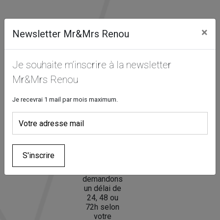
refusez ces
cookies,
certaines
×
Newsletter Mr&Mrs Renou
fonctionnalités
disparaîtront
du site Web.
Je souhaite m’inscrire à la newsletter
Mr&Mrs Renou
Marketing
En partageant
Je recevrai 1 mail par mois maximum.
votre intérêt et
Réservez
Afin de
Nous vous
votre
vos
toujours
accueillons
comportement
douceurs
vous fournir
en boutique
lorsque vous
préférées
le produit le
pour retirer
visitez notre
en ligne
plus frais
votre
site, vous
S'inscrire
possible,
commande
augmentez les
nous
chances de
demandons
voir du
un délai de
contenu et des
24, 48 ou
offres
72h selon
personnalisés.
votre