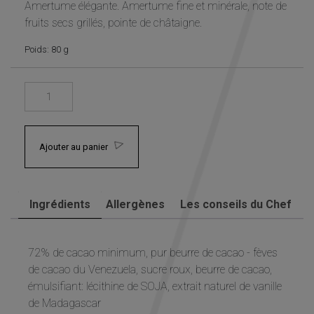
Amertume élégante. Amertume fine et minérale, note de
Statistiques
fruits secs grillés, pointe de châtaigne.
Afin que
nous
Poids: 80 g
puissions
améliorer la
fonctionnalité
et la structure
du site Web,
en fonction
de la façon
dont le site
Ajouter au panier
Web est
utilisé.
Ingrédients
Allergènes
Les conseils du Chef
Experience
Afin que notre
site Web
72% de cacao minimum, pur beurre de cacao - fèves
fonctionne
de cacao du Venezuela, sucre roux, beurre de cacao,
aussi bien que
émulsifiant: lécithine de SOJA, extrait naturel de vanille
possible lors
de votre visite.
de Madagascar
Si vous