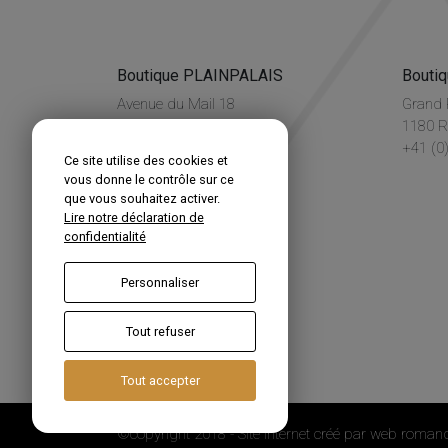
Boutique PLAINPALAIS
Bouti
Avenue du Mail 18
Grand 
1205 Genève
1180 R
+41 (0)22 336 35 87
+41 (0
Ce site utilise des cookies et
vous donne le contrôle sur ce
que vous souhaitez activer.
Lire notre déclaration de
Suivez-nous
confidentialité
Renou Genève
Personnaliser
Tout refuser
Tout accepter
©copyright 2018 - Site Internet créé par
web romand