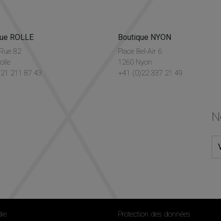
que ROLLE
Boutique NYON
Rue 82
Place Bel-Air 6
olle
1260 Nyon
)21 211 87 43
+41 (0)22 337 21 49
N
ie
Protection des données