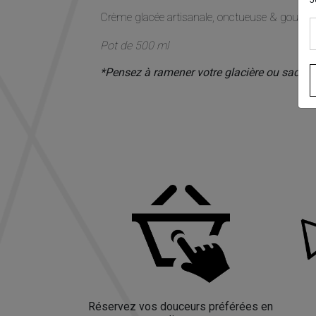
Crème glacée artisanale, onctueuse & gourmand
Pot de 500 ml
*Pensez à ramener votre glacière ou sac is
Réservez vos douceurs préférées en