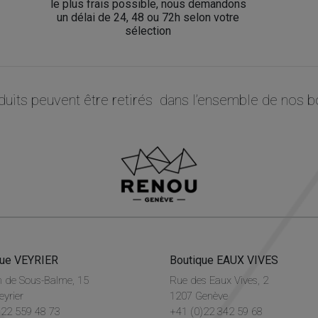
le plus frais possible, nous demandons
un délai de 24, 48 ou 72h selon votre
sélection
uits peuvent être retirés dans l’ensemble de nos b
que VEYRIER
Boutique EAUX VIVES
 de Sous-Balme, 15
Rue des Eaux Vives, 2
eyrier
1207 Genève
)22 559 48 73
+41 (0)22 342 59 68