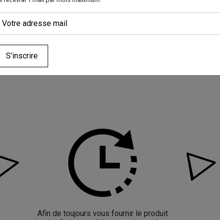
refusez ces
e, au café d’Éthiopie aux notes intenses et torréfiées.
cookies,
certaines
fonctionnalités
disparaîtront
otherme
du site Web.
S'inscrire
Marketing
En partageant
votre intérêt et
votre
comportement
lorsque vous
visitez notre
site, vous
augmentez les
chances de
voir du
contenu et des
offres
personnalisés.
Afin de toujours vous fournir le produit