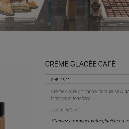
CRÈME GLACÉE CAFÉ
Nécessaire
CHF
18.00
Ces cookies ne
sont pas
Crème glacée artisanale, onctueuse & g
facultatifs. Ils
sont
intenses et torréfiées.
nécessaires au
fonctionnement
Pot de 500 ml
du site Web.
*Pensez à ramener votre glacière ou s