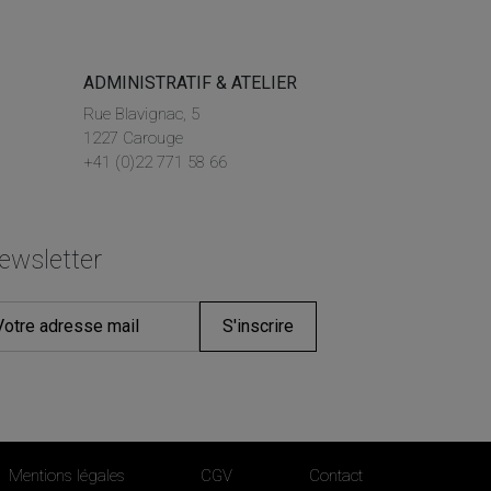
ADMINISTRATIF & ATELIER
Rue Blavignac, 5
1227 Carouge
+41 (0)22 771 58 66
ewsletter
S'inscrire
Mentions légales
CGV
Contact