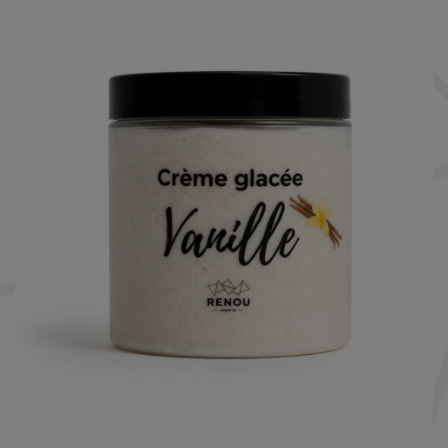
Nécessaire
Ces cookies ne
sont pas
facultatifs. Ils
sont
nécessaires au
fonctionnement
du site Web.