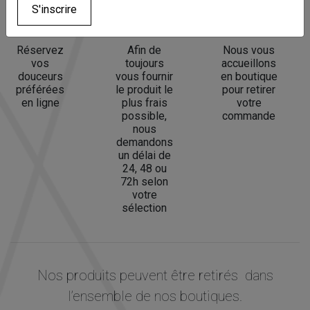
S'inscrire
Réservez
Afin de
Nous vous
vos
toujours
accueillons
douceurs
vous fournir
en boutique
préférées
le produit le
pour retirer
en ligne
plus frais
votre
possible,
commande
nous
demandons
un délai de
24, 48 ou
72h selon
votre
sélection
Nos produits peuvent être retirés dans
l’ensemble de nos boutiques.