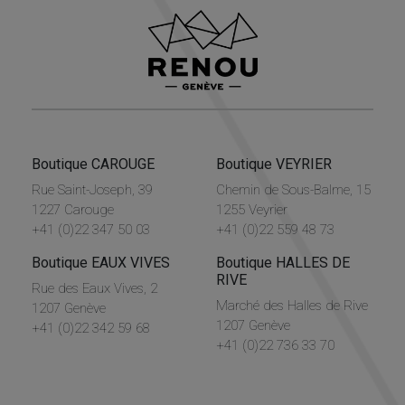
Boutique CAROUGE
Boutique VEYRIER
Rue Saint-Joseph, 39
Chemin de Sous-Balme, 15
1227 Carouge
1255 Veyrier
+41 (0)22 347 50 03
+41 (0)22 559 48 73
Boutique EAUX VIVES
Boutique HALLES DE
RIVE
Rue des Eaux Vives, 2
Marché des Halles de Rive
1207 Genève
1207 Genève
+41 (0)22 342 59 68
+41 (0)22 736 33 70