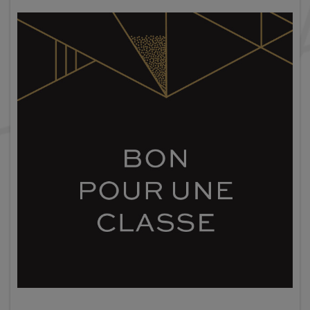
Nécessaire
Ces cookies ne
sont pas
facultatifs. Ils
sont
nécessaires au
fonctionnement
du site Web.