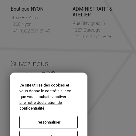
Boutique NYON
ADMINISTRATIF &
ATELIER
Place Bel-Air 6
Rue Blavignac, 5
1260 Nyon
1227 Carouge
+41 (0)22 337 21 49
+41 (0)22 771 58 66
Suivez-nous
Renou Genève
Ce site utilise des cookies et
Newsletter
vous donne le contrôle sur ce
que vous souhaitez activer.
Lire notre déclaration de
confidentialité
Personnaliser
S'inscrire